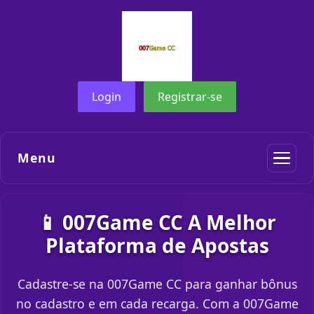
Login
Registrar-se
Menu
📱 007Game CC A Melhor
Plataforma de Apostas
Cadastre-se na 007Game CC para ganhar bônus
no cadastro e em cada recarga. Com a 007Game