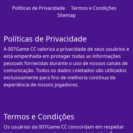
Políticas de Privacidade
Termos e Condições
Sitemap
Políticas de Privacidade
A 007Game CC valoriza a privacidade de seus usuários e
está empenhada em proteger todas as informações
pessoais fornecidas durante o uso de nossos canais de
comunicação. Todos os dados coletados são utilizados
exclusivamente para fins de melhoria contínua da
experiência de nossos jogadores.
Termos e Condições
Os usuários da 007Game CC concordam em respeitar