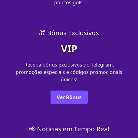
poucos gols.
🎁 Bônus Exclusivos
VIP
Receba bônus exclusivos do Telegram,
promoções especiais e códigos promocionais
únicos!
Ver Bônus
📢 Notícias em Tempo Real