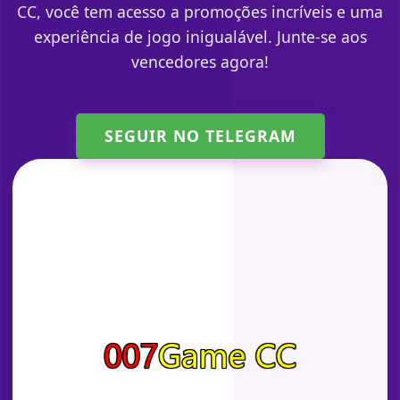
CC, você tem acesso a promoções incríveis e uma
experiência de jogo inigualável. Junte-se aos
vencedores agora!
SEGUIR NO TELEGRAM