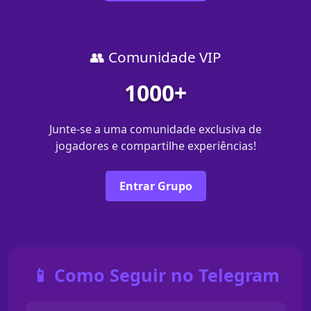
👥 Comunidade VIP
1000+
Junte-se a uma comunidade exclusiva de
jogadores e compartilhe experiências!
Entrar Grupo
📱 Como Seguir no Telegram