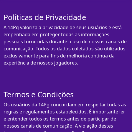
Políticas de Privacidade
A 14Pg valoriza a privacidade de seus usuários e está
empenhada em proteger todas as informações
pessoais fornecidas durante o uso de nossos canais de
comunicação. Todos os dados coletados são utilizados
exclusivamente para fins de melhoria contínua da
experiência de nossos jogadores.
Termos e Condições
Os usuários da 14Pg concordam em respeitar todas as
regras e regulamentos estabelecidos. É importante ler
e entender todos os termos antes de participar de
nossos canais de comunicação. A violação destes