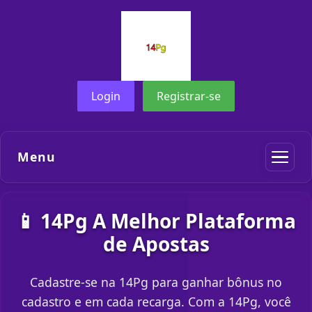
Login
Registrar-se
Menu
📱 14Pg A Melhor Plataforma
de Apostas
Cadastre-se na 14Pg para ganhar bônus no
cadastro e em cada recarga. Com a 14Pg, você