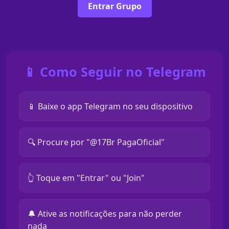
Entrar Grupo
📱 Como Seguir no Telegram
📱 Baixe o app Telegram no seu dispositivo
🔍 Procure por "@17Br PagaOficial"
👆 Toque em "Entrar" ou "Join"
🔔 Ative as notificações para não perder
nada