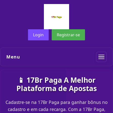
Login
Registrar-se
Menu
📱 17Br Paga A Melhor
Plataforma de Apostas
Cadastre-se na 17Br Paga para ganhar bônus no
cadastro e em cada recarga. Com a 17Br Paga,