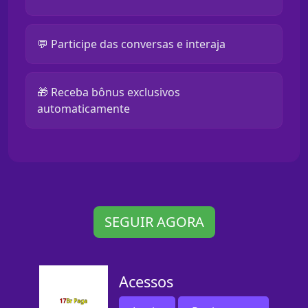
💬 Participe das conversas e interaja
🎁 Receba bônus exclusivos
automaticamente
SEGUIR AGORA
Acessos