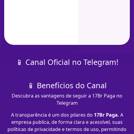
📱 Canal Oficial no Telegram!
📱 Benefícios do Canal
Descubra as vantagens de seguir a 17Br Paga no
Telegram
A transparência é um dos pilares do
17Br Paga
. A
empresa publica, de forma clara e acessível, suas
políticas de privacidade e termos de uso, permitindo