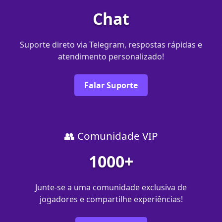
Chat
Suporte direto via Telegram, respostas rápidas e
atendimento personalizado!
Falar Suporte
👥 Comunidade VIP
1000+
Junte-se a uma comunidade exclusiva de
jogadores e compartilhe experiências!