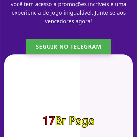
você tem acesso a promoções incríveis e uma
experiência de jogo inigualável. Junte-se aos
vencedores agora!
SEGUIR NO TELEGRAM