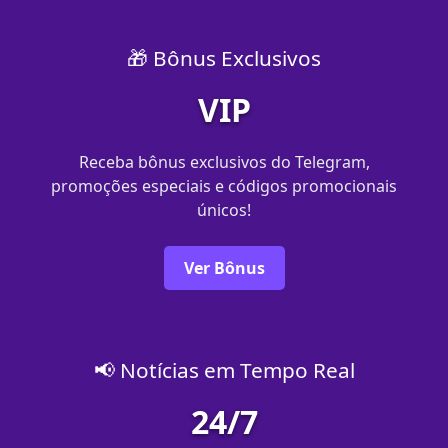
🎁 Bônus Exclusivos
VIP
Receba bônus exclusivos do Telegram,
promoções especiais e códigos promocionais
únicos!
Ver Bônus
📢 Notícias em Tempo Real
24/7