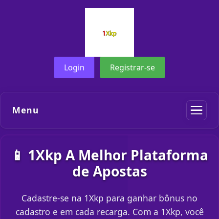
Login
Registrar-se
Menu
📱 1Xkp A Melhor Plataforma
de Apostas
Cadastre-se na 1Xkp para ganhar bônus no
cadastro e em cada recarga. Com a 1Xkp, você