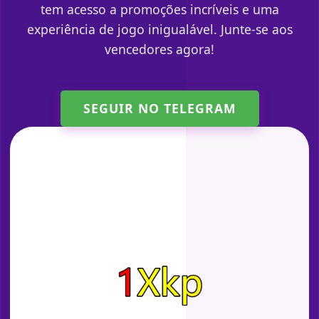
tem acesso a promoções incríveis e uma
experiência de jogo inigualável. Junte-se aos
vencedores agora!
SEGUIR NO TELEGRAM