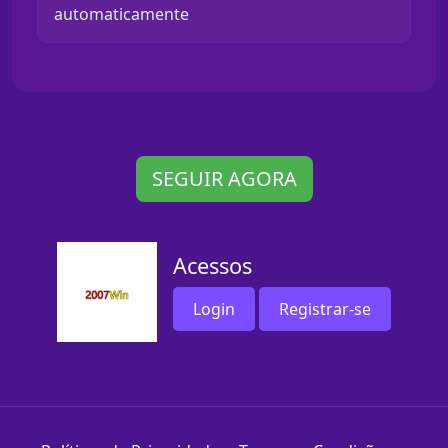
automaticamente
SEGUIR AGORA
Acessos
Login
Registrar-se