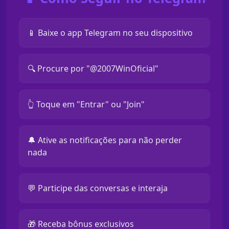
📱 Baixe o app Telegram no seu dispositivo
🔍 Procure por "@2007WinOficial"
👆 Toque em "Entrar" ou "Join"
🔔 Ative as notificações para não perder
nada
💬 Participe das conversas e interaja
🎁 Receba bônus exclusivos