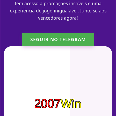
tem acesso a promoções incríveis e uma
experiência de jogo inigualável. Junte-se aos
vencedores agora!
SEGUIR NO TELEGRAM