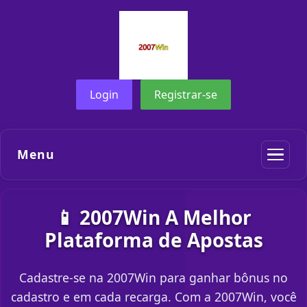
Login
Registrar-se
Menu
📱 2007Win A Melhor
Plataforma de Apostas
Cadastre-se na 2007Win para ganhar bônus no
cadastro e em cada recarga. Com a 2007Win, você