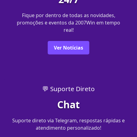
Fique por dentro de todas as novidades,
promoções e eventos da 2007Win em tempo
real!
Ver Notícias
💬 Suporte Direto
Chat
Suporte direto via Telegram, respostas rápidas e
atendimento personalizado!