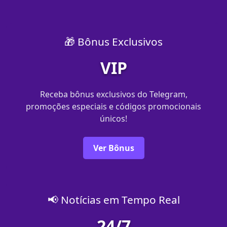
🎁 Bônus Exclusivos
VIP
Receba bônus exclusivos do Telegram,
promoções especiais e códigos promocionais
únicos!
Ver Bônus
📢 Notícias em Tempo Real
24/7