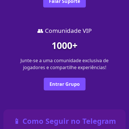
Falar Suporte
👥 Comunidade VIP
1000+
Junte-se a uma comunidade exclusiva de
jogadores e compartilhe experiências!
Entrar Grupo
📱 Como Seguir no Telegram