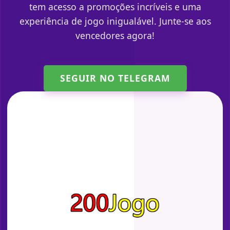
tem acesso a promoções incríveis e uma
experiência de jogo inigualável. Junte-se aos
vencedores agora!
SEGUIR NO TELEGRAM