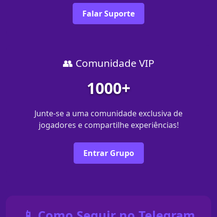
Falar Suporte
👥 Comunidade VIP
1000+
Junte-se a uma comunidade exclusiva de
jogadores e compartilhe experiências!
Entrar Grupo
📱 Como Seguir no Telegram