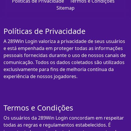
Políticas de Privacidade
Termos e Condições
Sitemap
Políticas de Privacidade
A 289Win Login valoriza a privacidade de seus usuários
e está empenhada em proteger todas as informações
pessoais fornecidas durante o uso de nossos canais de
comunicação. Todos os dados coletados são utilizados
exclusivamente para fins de melhoria contínua da
experiência de nossos jogadores.
Termos e Condições
Os usuários da 289Win Login concordam em respeitar
todas as regras e regulamentos estabelecidos. É