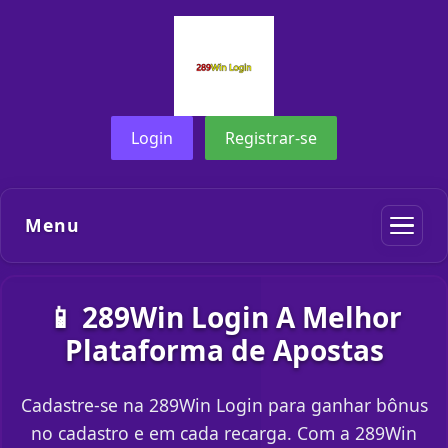
Login
Registrar-se
Menu
📱 289Win Login A Melhor
Plataforma de Apostas
Cadastre-se na 289Win Login para ganhar bônus
no cadastro e em cada recarga. Com a 289Win