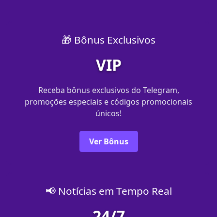
🎁 Bônus Exclusivos
VIP
Receba bônus exclusivos do Telegram,
promoções especiais e códigos promocionais
únicos!
Ver Bônus
📢 Notícias em Tempo Real
24/7