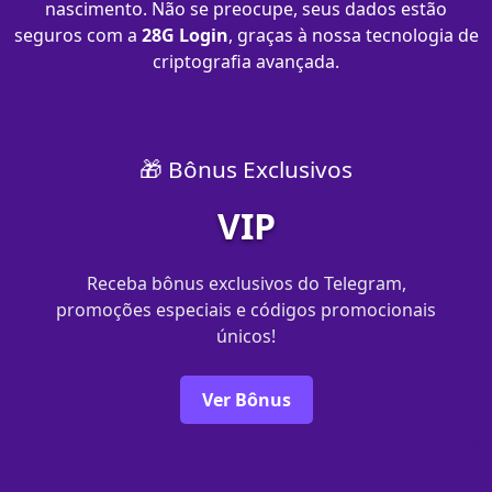
nascimento. Não se preocupe, seus dados estão
seguros com a
28G Login
, graças à nossa tecnologia de
criptografia avançada.
🎁 Bônus Exclusivos
VIP
Receba bônus exclusivos do Telegram,
promoções especiais e códigos promocionais
únicos!
Ver Bônus