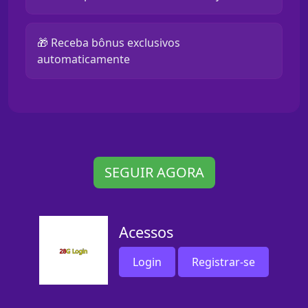
🎁 Receba bônus exclusivos
automaticamente
SEGUIR AGORA
Acessos
Login
Registrar-se