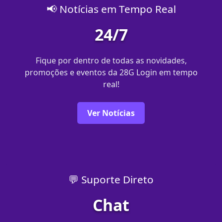
📢 Notícias em Tempo Real
24/7
Fique por dentro de todas as novidades,
promoções e eventos da 28G Login em tempo
real!
Ver Notícias
💬 Suporte Direto
Chat