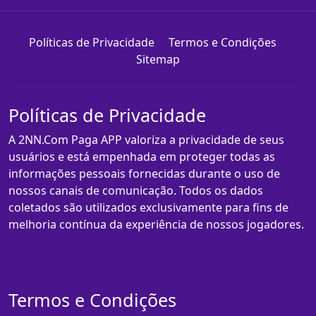
Políticas de Privacidade
Termos e Condições
Sitemap
Políticas de Privacidade
A 2NN.Com Paga APP valoriza a privacidade de seus
usuários e está empenhada em proteger todas as
informações pessoais fornecidas durante o uso de
nossos canais de comunicação. Todos os dados
coletados são utilizados exclusivamente para fins de
melhoria contínua da experiência de nossos jogadores.
Termos e Condições