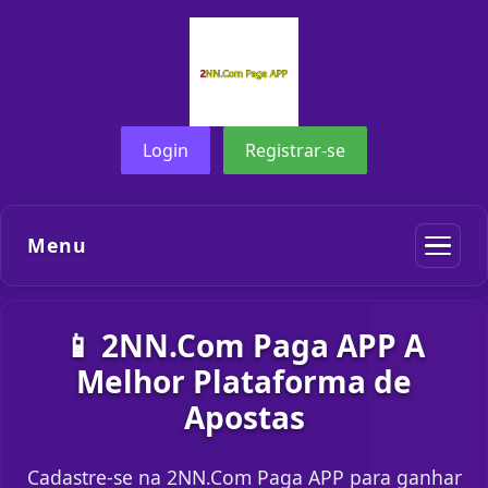
Login
Registrar-se
Menu
📱 2NN.Com Paga APP A
Melhor Plataforma de
Apostas
Cadastre-se na 2NN.Com Paga APP para ganhar