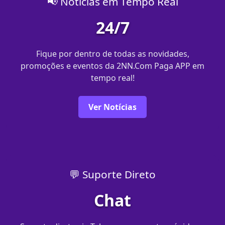
📢 Notícias em Tempo Real
24/7
Fique por dentro de todas as novidades,
promoções e eventos da 2NN.Com Paga APP em
tempo real!
Ver Notícias
💬 Suporte Direto
Chat