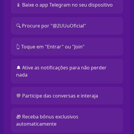
📱 Baixe o app Telegram no seu dispositivo
🔍 Procure por "@2UUuOficial"
👆 Toque em "Entrar" ou "Join"
🔔 Ative as notificações para não perder
nada
💬 Participe das conversas e interaja
🎁 Receba bônus exclusivos
automaticamente