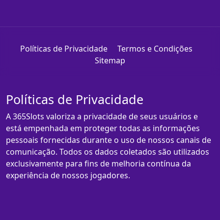
Políticas de Privacidade
Termos e Condições
Sitemap
Políticas de Privacidade
A 365Slots valoriza a privacidade de seus usuários e
está empenhada em proteger todas as informações
pessoais fornecidas durante o uso de nossos canais de
comunicação. Todos os dados coletados são utilizados
exclusivamente para fins de melhoria contínua da
experiência de nossos jogadores.