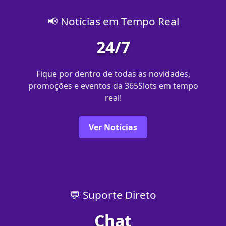
📢 Notícias em Tempo Real
24/7
Fique por dentro de todas as novidades,
promoções e eventos da 365Slots em tempo
real!
Ver Notícias
💬 Suporte Direto
Chat