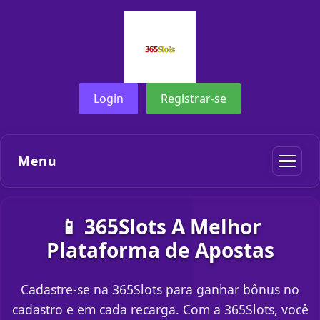
Login
Registrar-se
Menu
📱 365Slots A Melhor
Plataforma de Apostas
Cadastre-se na 365Slots para ganhar bônus no
cadastro e em cada recarga. Com a 365Slots, você