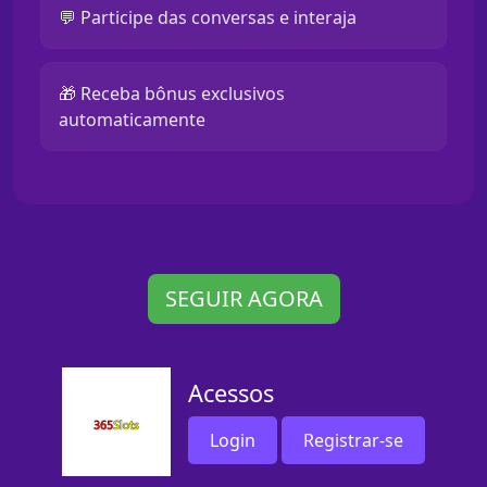
💬 Participe das conversas e interaja
🎁 Receba bônus exclusivos
automaticamente
SEGUIR AGORA
Acessos
Login
Registrar-se