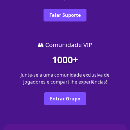
Falar Suporte
👥 Comunidade VIP
1000+
Junte-se a uma comunidade exclusiva de
jogadores e compartilhe experiências!
Entrar Grupo