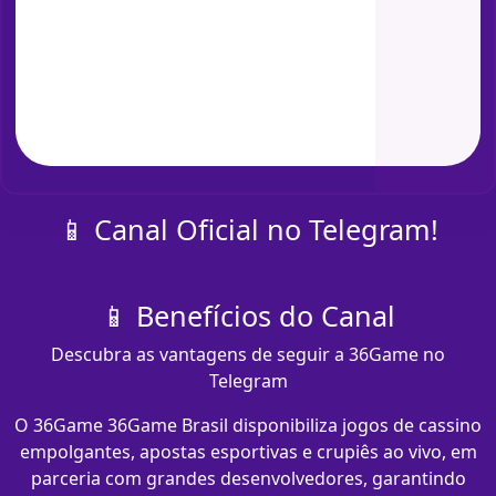
📱 Canal Oficial no Telegram!
📱 Benefícios do Canal
Descubra as vantagens de seguir a 36Game no
Telegram
O 36Game 36Game Brasil disponibiliza jogos de cassino
empolgantes, apostas esportivas e crupiês ao vivo, em
parceria com grandes desenvolvedores, garantindo