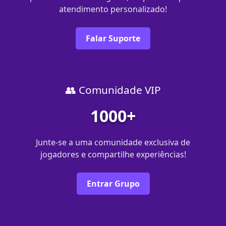
atendimento personalizado!
Falar Suporte
👥 Comunidade VIP
1000+
Junte-se a uma comunidade exclusiva de
jogadores e compartilhe experiências!
Entrar Grupo