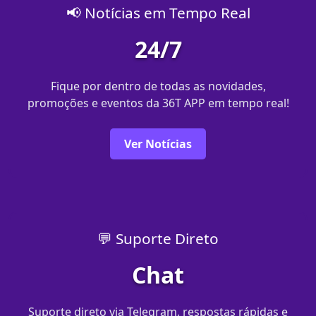
📢 Notícias em Tempo Real
24/7
Fique por dentro de todas as novidades,
promoções e eventos da 36T APP em tempo real!
Ver Notícias
💬 Suporte Direto
Chat
Suporte direto via Telegram, respostas rápidas e