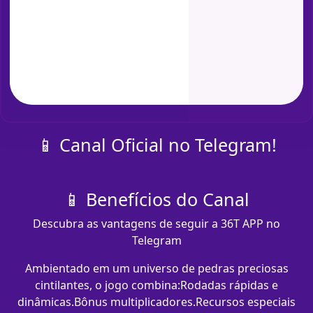
📱 Canal Oficial no Telegram!
📱 Benefícios do Canal
Descubra as vantagens de seguir a 36T APP no
Telegram
Ambientado em um universo de pedras preciosas
cintilantes, o jogo combina:Rodadas rápidas e
dinâmicas.Bônus multiplicadores.Recursos especiais