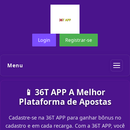
Login
Registrar-se
Menu
📱 36T APP A Melhor
Plataforma de Apostas
Cadastre-se na 36T APP para ganhar bônus no
cadastro e em cada recarga. Com a 36T APP, você