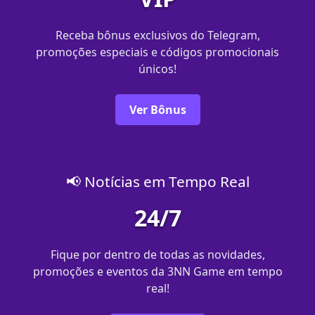
Receba bônus exclusivos do Telegram,
promoções especiais e códigos promocionais
únicos!
Ver Bônus
📢 Notícias em Tempo Real
24/7
Fique por dentro de todas as novidades,
promoções e eventos da 3NN Game em tempo
real!