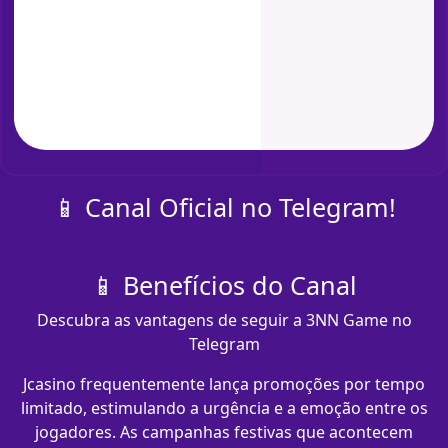
📱 Canal Oficial no Telegram!
📱 Benefícios do Canal
Descubra as vantagens de seguir a 3NN Game no
Telegram
Jcasino frequentemente lança promoções por tempo
limitado, estimulando a urgência e a emoção entre os
jogadores. As campanhas festivas que acontecem