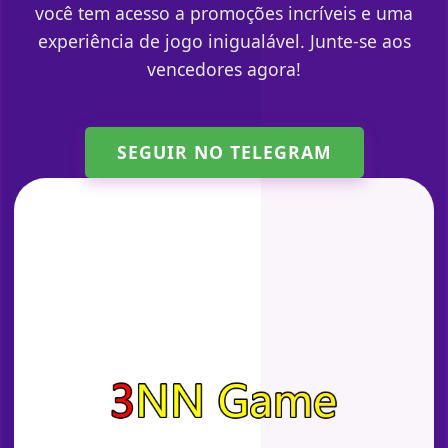
você tem acesso a promoções incríveis e uma
experiência de jogo inigualável. Junte-se aos
vencedores agora!
SEGUIR NO TELEGRAM