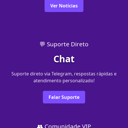
Ver Notícias
💬 Suporte Direto
Chat
Suporte direto via Telegram, respostas rápidas e
atendimento personalizado!
Falar Suporte
👥 Comunidade VIP