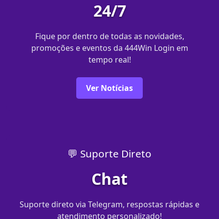
24/7
Fique por dentro de todas as novidades,
promoções e eventos da 444Win Login em
tempo real!
Ver Notícias
💬 Suporte Direto
Chat
Suporte direto via Telegram, respostas rápidas e
atendimento personalizado!