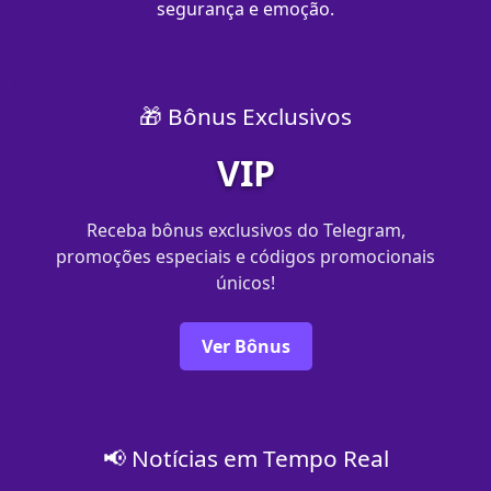
segurança e emoção.
🎁 Bônus Exclusivos
VIP
Receba bônus exclusivos do Telegram,
promoções especiais e códigos promocionais
únicos!
Ver Bônus
📢 Notícias em Tempo Real