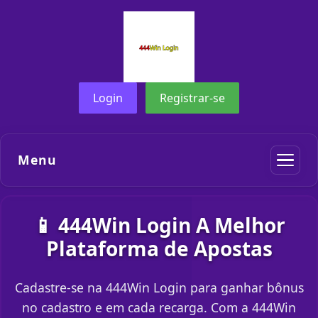
Login
Registrar-se
Menu
📱 444Win Login A Melhor
Plataforma de Apostas
Cadastre-se na 444Win Login para ganhar bônus
no cadastro e em cada recarga. Com a 444Win