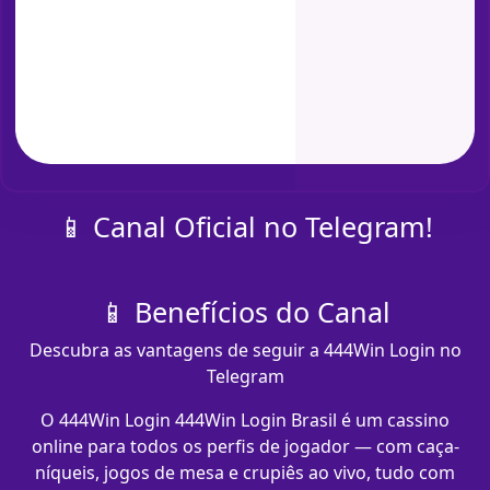
📱 Canal Oficial no Telegram!
📱 Benefícios do Canal
Descubra as vantagens de seguir a 444Win Login no
Telegram
O 444Win Login 444Win Login Brasil é um cassino
online para todos os perfis de jogador — com caça-
níqueis, jogos de mesa e crupiês ao vivo, tudo com