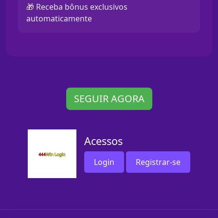
🎁 Receba bônus exclusivos
automaticamente
SEGUIR AGORA
Acessos
Login
Registrar-se