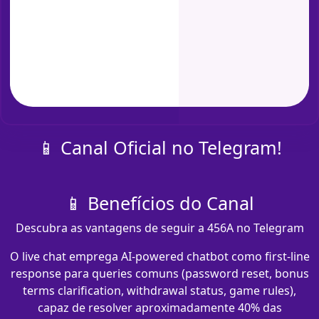
📱 Canal Oficial no Telegram!
📱 Benefícios do Canal
Descubra as vantagens de seguir a 456A no Telegram
O live chat emprega AI-powered chatbot como first-line
response para queries comuns (password reset, bonus
terms clarification, withdrawal status, game rules),
capaz de resolver aproximadamente 40% das