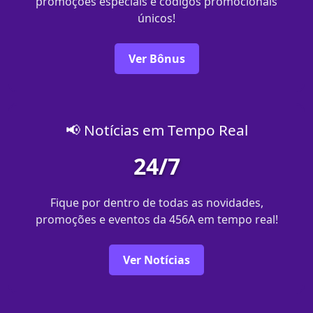
promoções especiais e códigos promocionais
únicos!
Ver Bônus
📢 Notícias em Tempo Real
24/7
Fique por dentro de todas as novidades,
promoções e eventos da 456A em tempo real!
Ver Notícias