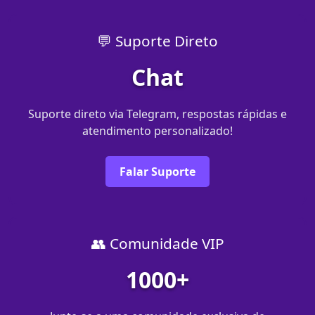
💬 Suporte Direto
Chat
Suporte direto via Telegram, respostas rápidas e
atendimento personalizado!
Falar Suporte
👥 Comunidade VIP
1000+