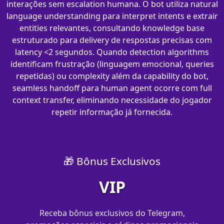
interações sem escalation humana. O bot utiliza natural
language understanding para interpret intents e extrair
entities relevantes, consultando knowledge base
estruturado para delivery de respostas precisas com
latency <2 segundos. Quando detection algorithms
identificam frustração (linguagem emocional, queries
repetidas) ou complexity além da capability do bot,
seamless handoff para human agent ocorre com full
context transfer, eliminando necessidade do jogador
repetir informação já fornecida.
🎁 Bônus Exclusivos
VIP
Receba bônus exclusivos do Telegram,