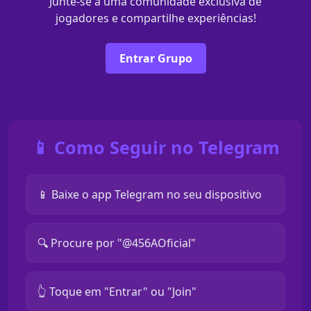
Junte-se a uma comunidade exclusiva de
jogadores e compartilhe experiências!
Entrar Grupo
📱 Como Seguir no Telegram
📱 Baixe o app Telegram no seu dispositivo
🔍 Procure por "@456AOficial"
👆 Toque em "Entrar" ou "Join"