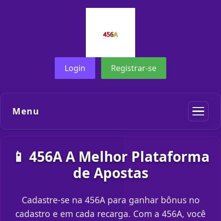
Login
Registrar-se
Menu
📱 456A A Melhor Plataforma
de Apostas
Cadastre-se na 456A para ganhar bônus no
cadastro e em cada recarga. Com a 456A, você