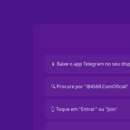
📱 Baixe o app Telegram no seu disp
🔍 Procure por "@456R.ComOficial"
👆 Toque em "Entrar" ou "Join"