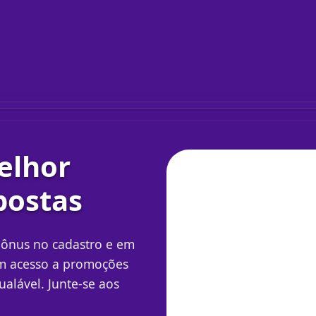
elhor
postas
bônus no cadastro e em
em acesso a promoções
ualável. Junte-se aos