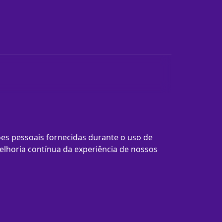
es pessoais fornecidas durante o uso de
elhoria contínua da experiência de nossos