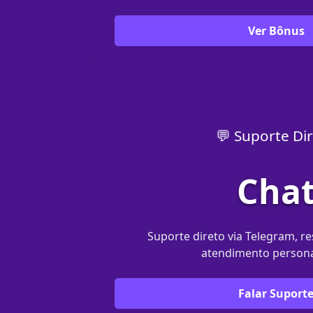
Ver Bônus
💬 Suporte Di
Cha
Suporte direto via Telegram, r
atendimento persona
Falar Suport