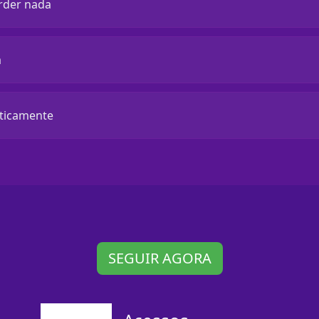
erder nada
a
aticamente
SEGUIR AGORA