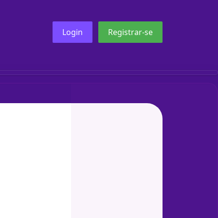
Login
Registrar-se