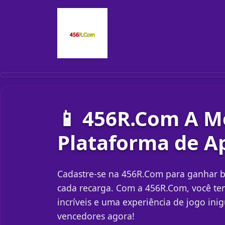
📱 456R.Com A M
Plataforma de A
Cadastre-se na 456R.Com para ganhar 
cada recarga. Com a 456R.Com, você t
incríveis e uma experiência de jogo inig
vencedores agora!