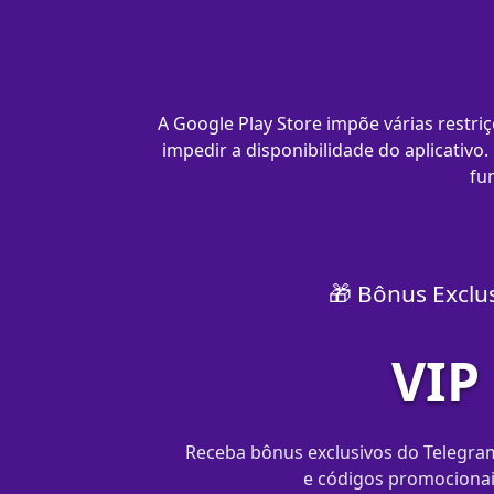
A Google Play Store impõe várias restri
impedir a disponibilidade do aplicativo
fu
🎁 Bônus Exclu
VIP
Receba bônus exclusivos do Telegra
e códigos promocionai