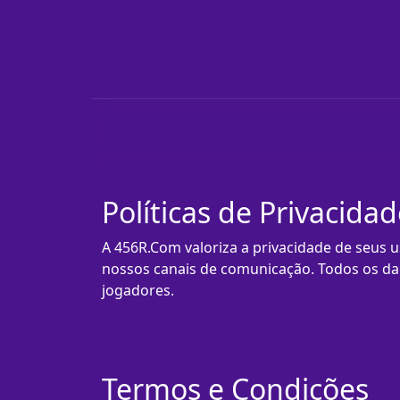
Políticas de Privacida
A 456R.Com valoriza a privacidade de seus
nossos canais de comunicação. Todos os dad
jogadores.
Termos e Condições