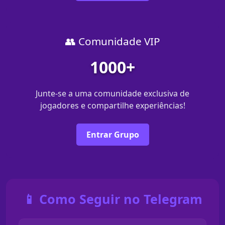
👥 Comunidade VIP
1000+
Junte-se a uma comunidade exclusiva de
jogadores e compartilhe experiências!
Entrar Grupo
📱 Como Seguir no Telegram