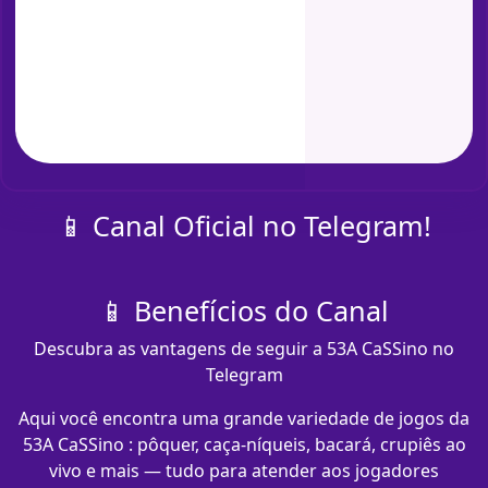
📱 Canal Oficial no Telegram!
📱 Benefícios do Canal
Descubra as vantagens de seguir a 53A CaSSino no
Telegram
Aqui você encontra uma grande variedade de jogos da
53A CaSSino : pôquer, caça-níqueis, bacará, crupiês ao
vivo e mais — tudo para atender aos jogadores