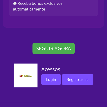
🎁 Receba bônus exclusivos
automaticamente
SEGUIR AGORA
Acessos
Login
Registrar-se