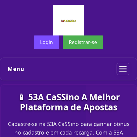
Login
Registrar-se
Menu
📱 53A CaSSino A Melhor
Plataforma de Apostas
Cadastre-se na 53A CaSSino para ganhar bônus
no cadastro e em cada recarga. Com a 53A