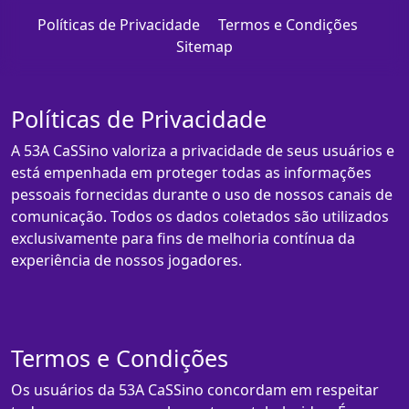
Políticas de Privacidade
Termos e Condições
Sitemap
Políticas de Privacidade
A 53A CaSSino valoriza a privacidade de seus usuários e
está empenhada em proteger todas as informações
pessoais fornecidas durante o uso de nossos canais de
comunicação. Todos os dados coletados são utilizados
exclusivamente para fins de melhoria contínua da
experiência de nossos jogadores.
Termos e Condições
Os usuários da 53A CaSSino concordam em respeitar