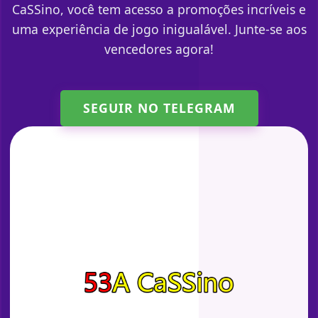
CaSSino, você tem acesso a promoções incríveis e
uma experiência de jogo inigualável. Junte-se aos
vencedores agora!
SEGUIR NO TELEGRAM