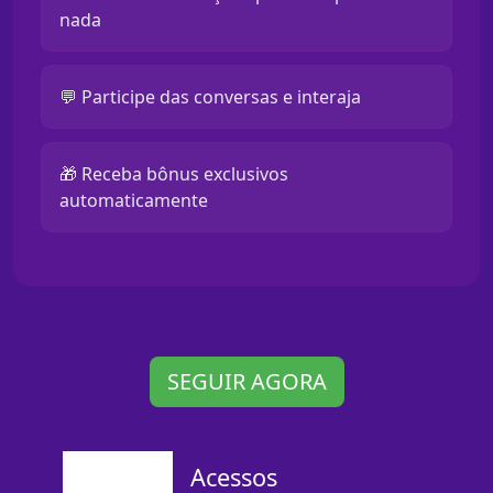
nada
💬 Participe das conversas e interaja
🎁 Receba bônus exclusivos
automaticamente
SEGUIR AGORA
Acessos