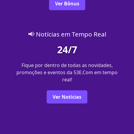
Ver Bônus
📢 Notícias em Tempo Real
24/7
Fique por dentro de todas as novidades,
promoções e eventos da 53E.Com em tempo
real!
Ver Notícias