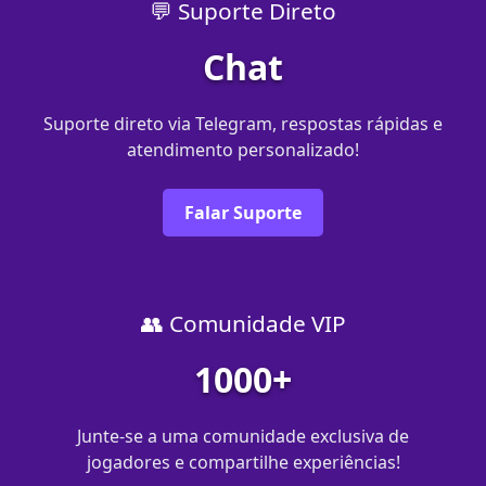
💬 Suporte Direto
Chat
Suporte direto via Telegram, respostas rápidas e
atendimento personalizado!
Falar Suporte
👥 Comunidade VIP
1000+
Junte-se a uma comunidade exclusiva de
jogadores e compartilhe experiências!