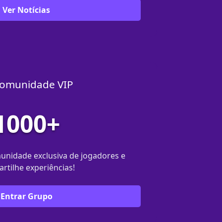
Ver Notícias
Comunidade VIP
1000+
unidade exclusiva de jogadores e
rtilhe experiências!
Entrar Grupo