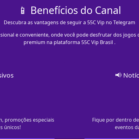
📱 Benefícios do Canal
Descubra as vantagens de seguir a 55C Vip no Telegram
ssional e conveniente, onde você pode desfrutar dos jogos 
premium na plataforma 55C Vip Brasil .
sivos
📢 Notí
m, promoções especiais
Fique por dentro d
s únicos!
eventos d