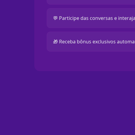
💬 Participe das conversas e interaj
🎁 Receba bônus exclusivos autom