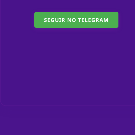
SEGUIR NO TELEGRAM