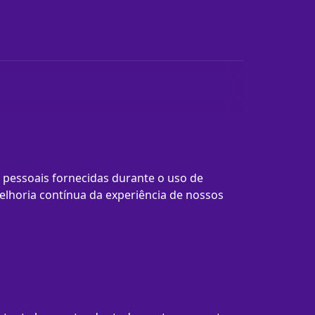
 pessoais fornecidas durante o uso de
elhoria contínua da experiência de nossos