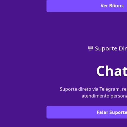
Ver Bônus
💬 Suporte Di
Cha
Suporte direto via Telegram, r
atendimento persona
Falar Suport