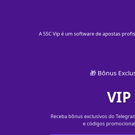
A 55C Vip é um software de apostas profi
🎁 Bônus Exclu
VIP
Receba bônus exclusivos do Telegra
e códigos promocionai