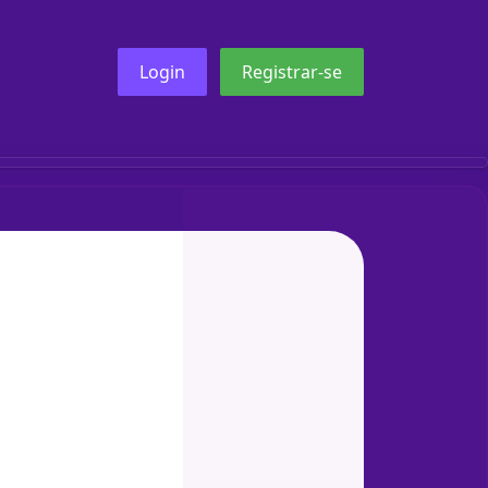
Login
Registrar-se