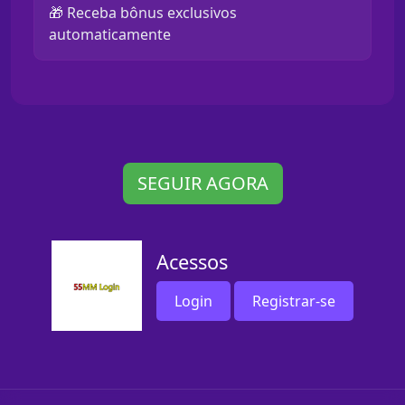
🎁 Receba bônus exclusivos
automaticamente
SEGUIR AGORA
Acessos
Login
Registrar-se