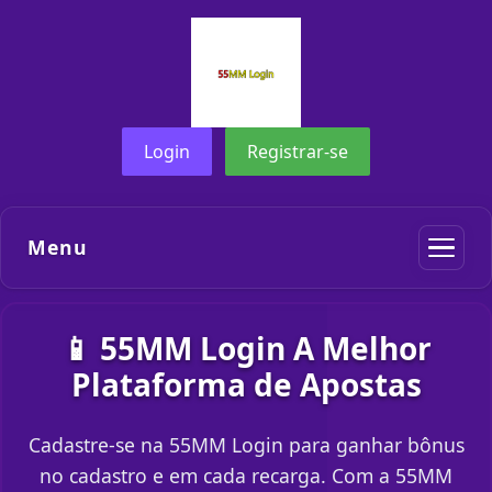
Login
Registrar-se
Menu
📱 55MM Login A Melhor
Plataforma de Apostas
Cadastre-se na 55MM Login para ganhar bônus
no cadastro e em cada recarga. Com a 55MM