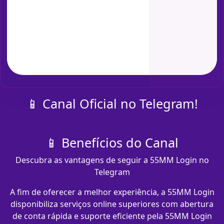
📱 Canal Oficial no Telegram!
📱 Benefícios do Canal
Descubra as vantagens de seguir a 55MM Login no
Telegram
A fim de oferecer a melhor experiência, a 55MM Login
disponibiliza serviços online superiores com abertura
de conta rápida e suporte eficiente pela 55MM Login