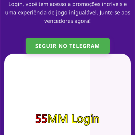
Login, você tem acesso a promoções incríveis e
uma experiência de jogo inigualável. Junte-se aos
vencedores agora!
SEGUIR NO TELEGRAM