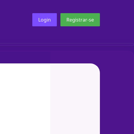
Login
Registrar-se