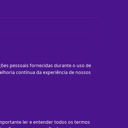
ções pessoais fornecidas durante o uso de
elhoria contínua da experiência de nossos
mportante ler e entender todos os termos