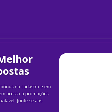
 Melhor
postas
 bônus no cadastro e em
tem acesso a promoções
ualável. Junte-se aos