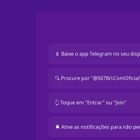
📱 Baixe o app Telegram no seu disp
🔍 Procure por "@567Brl.ComOficial
👆 Toque em "Entrar" ou "Join"
🔔 Ative as notificações para não p