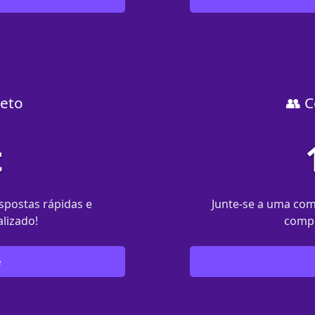
reto
👥 
t
espostas rápidas e
Junte-se a uma com
lizado!
compa
e