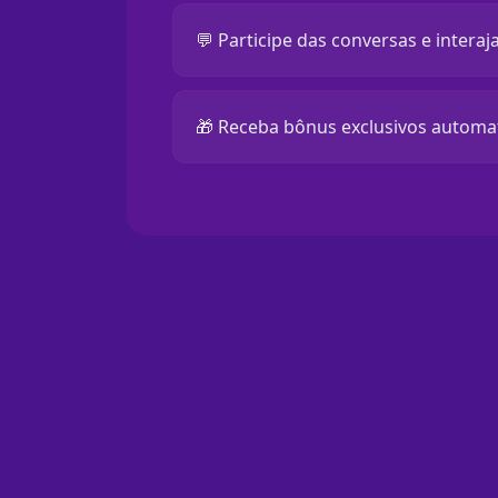
💬 Participe das conversas e interaj
🎁 Receba bônus exclusivos autom