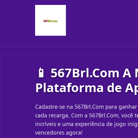
📱 567Brl.Com A
Plataforma de A
Cadastre-se na 567Brl.Com para ganhar
cada recarga. Com a 567Brl.Com, você 
incríveis e uma experiência de jogo inig
vencedores agora!