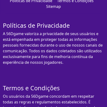
Políticas de Privacidade
Termos e Condições
Sitemap
Políticas de Privacidade
A 56Dgame valoriza a privacidade de seus usuários e
está empenhada em proteger todas as informações
pessoais fornecidas durante o uso de nossos canais de
comunicação. Todos os dados coletados são utilizados
exclusivamente para fins de melhoria contínua da
experiência de nossos jogadores.
Termos e Condições
Os usuários da 56Dgame concordam em respeitar
todas as regras e regulamentos estabelecidos. É