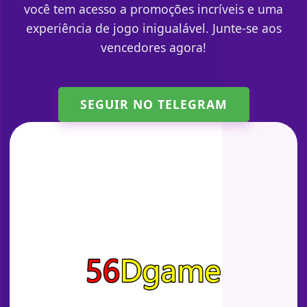
você tem acesso a promoções incríveis e uma
experiência de jogo inigualável. Junte-se aos
vencedores agora!
SEGUIR NO TELEGRAM