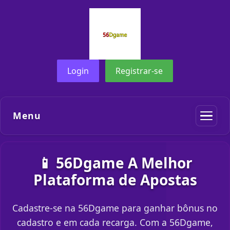
Login
Registrar-se
Menu
📱 56Dgame A Melhor
Plataforma de Apostas
Cadastre-se na 56Dgame para ganhar bônus no
cadastro e em cada recarga. Com a 56Dgame,