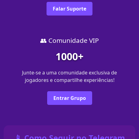
Falar Suporte
👥 Comunidade VIP
1000+
Junte-se a uma comunidade exclusiva de
jogadores e compartilhe experiências!
Entrar Grupo
📱 Como Seguir no Telegram