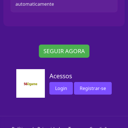
automaticamente
SEGUIR AGORA
Acessos
Login
Registrar-se