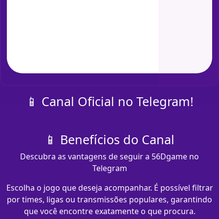
📱 Canal Oficial no Telegram!
📱 Benefícios do Canal
Descubra as vantagens de seguir a 56Dgame no
Telegram
Escolha o jogo que deseja acompanhar. É possível filtrar
por times, ligas ou transmissões populares, garantindo
que você encontre exatamente o que procura.