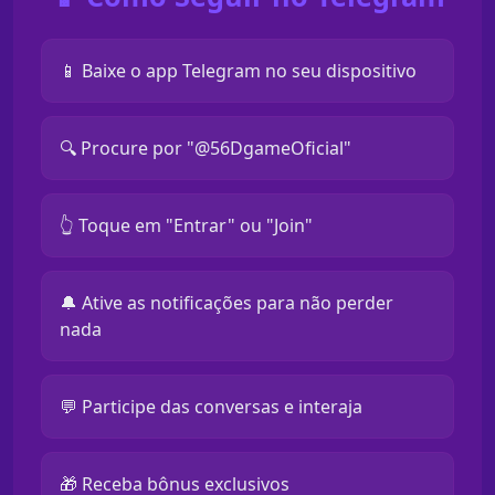
📱 Baixe o app Telegram no seu dispositivo
🔍 Procure por "@56DgameOficial"
👆 Toque em "Entrar" ou "Join"
🔔 Ative as notificações para não perder
nada
💬 Participe das conversas e interaja
🎁 Receba bônus exclusivos