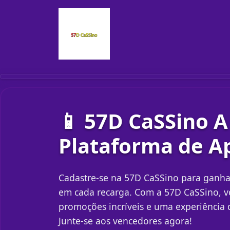
📱 57D CaSSino 
Plataforma de A
Cadastre-se na 57D CaSSino para ganha
em cada recarga. Com a 57D CaSSino, v
promoções incríveis e uma experiência d
Junte-se aos vencedores agora!