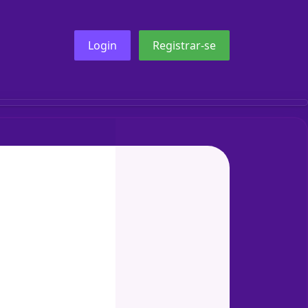
Login
Registrar-se