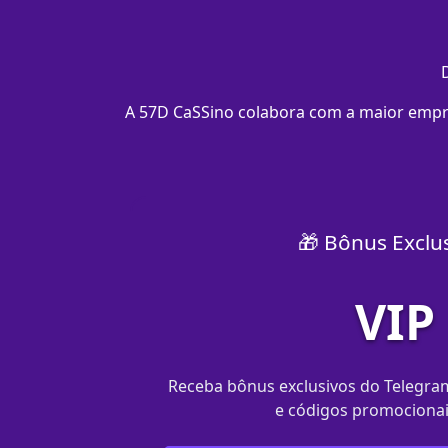
A 57D CaSSino colabora com a maior empre
🎁 Bônus Exclu
VIP
Receba bônus exclusivos do Telegra
e códigos promocionai