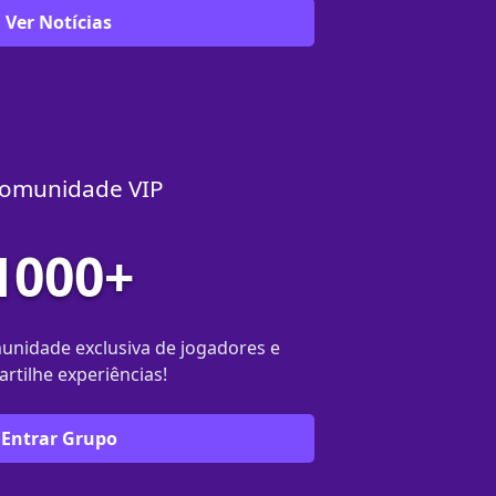
Ver Notícias
Comunidade VIP
1000+
unidade exclusiva de jogadores e
rtilhe experiências!
Entrar Grupo