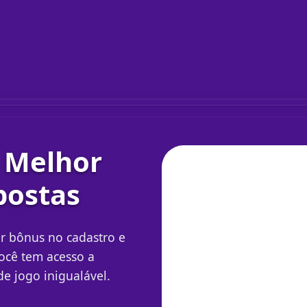
A Melhor
postas
r bônus no cadastro e
ocê tem acesso a
e jogo inigualável.