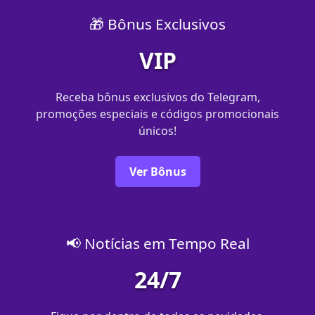
🎁 Bônus Exclusivos
VIP
Receba bônus exclusivos do Telegram,
promoções especiais e códigos promocionais
únicos!
Ver Bônus
📢 Notícias em Tempo Real
24/7