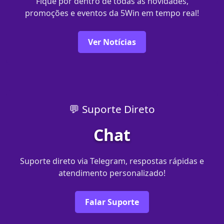
Fique por dentro de todas as novidades,
promoções e eventos da 5Win em tempo real!
Ver Notícias
💬 Suporte Direto
Chat
Suporte direto via Telegram, respostas rápidas e
atendimento personalizado!
Falar Suporte