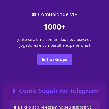
👥 Comunidade VIP
1000+
Junte-se a uma comunidade exclusiva de
jogadores e compartilhe experiências!
Entrar Grupo
📱 Como Seguir no Telegram
📱 Baixe o app Telegram no seu dispositivo