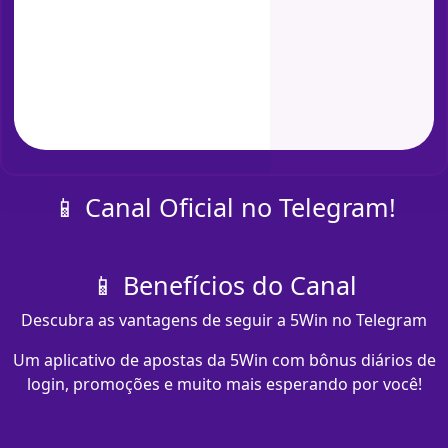
📱 Canal Oficial no Telegram!
📱 Benefícios do Canal
Descubra as vantagens de seguir a 5Win no Telegram
Um aplicativo de apostas da 5Win com bônus diários de
login, promoções e muito mais esperando por você!