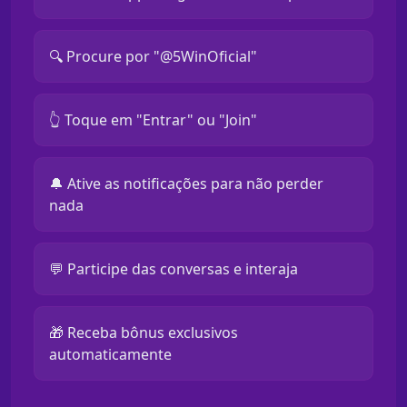
🔍 Procure por "@5WinOficial"
👆 Toque em "Entrar" ou "Join"
🔔 Ative as notificações para não perder
nada
💬 Participe das conversas e interaja
🎁 Receba bônus exclusivos
automaticamente