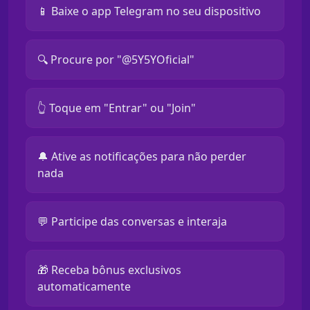
📱 Baixe o app Telegram no seu dispositivo
🔍 Procure por "@5Y5YOficial"
👆 Toque em "Entrar" ou "Join"
🔔 Ative as notificações para não perder
nada
💬 Participe das conversas e interaja
🎁 Receba bônus exclusivos
automaticamente