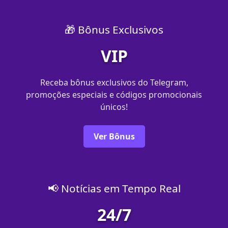
🎁 Bônus Exclusivos
VIP
Receba bônus exclusivos do Telegram,
promoções especiais e códigos promocionais
únicos!
Ver Bônus
📢 Notícias em Tempo Real
24/7