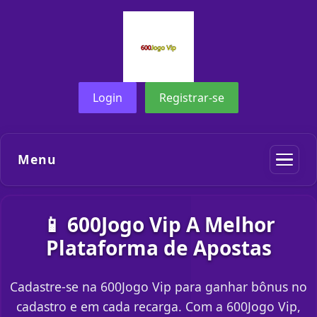
Login
Registrar-se
Menu
📱 600Jogo Vip A Melhor
Plataforma de Apostas
Cadastre-se na 600Jogo Vip para ganhar bônus no
cadastro e em cada recarga. Com a 600Jogo Vip,