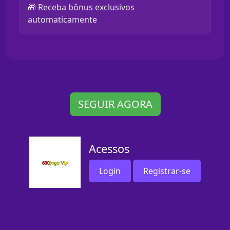
🎁 Receba bônus exclusivos
automaticamente
SEGUIR AGORA
Acessos
Login
Registrar-se