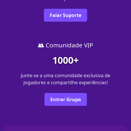
Falar Suporte
👥 Comunidade VIP
1000+
Junte-se a uma comunidade exclusiva de
jogadores e compartilhe experiências!
Entrar Grupo