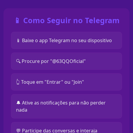
📱 Como Seguir no Telegram
📱 Baixe o app Telegram no seu dispositivo
🔍 Procure por "@63QQOficial"
👆 Toque em "Entrar" ou "Join"
🔔 Ative as notificações para não perder
nada
💬 Participe das conversas e interaja