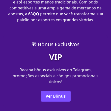
e até esportes menos tradicionais. Com odds
competitivas e uma ampla gama de mercados de
apostas, a
63QQ
permite que você transforme sua
paixão por esportes em grandes vitórias.
🎁 Bônus Exclusivos
VIP
Receba bônus exclusivos do Telegram,
promoções especiais e códigos promocionais
únicos!
Ver Bônus