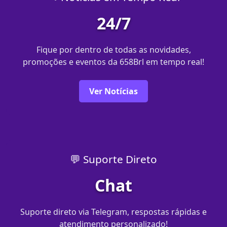
24/7
Fique por dentro de todas as novidades,
promoções e eventos da 658Brl em tempo real!
Ver Notícias
💬 Suporte Direto
Chat
Suporte direto via Telegram, respostas rápidas e
atendimento personalizado!