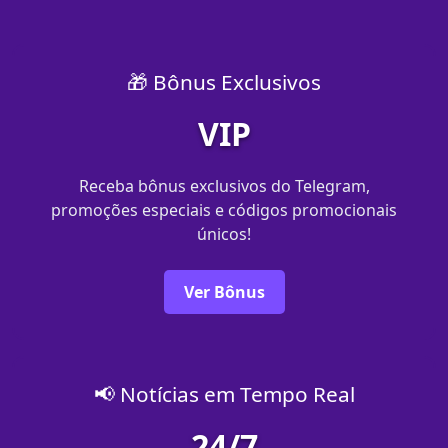
🎁 Bônus Exclusivos
VIP
Receba bônus exclusivos do Telegram,
promoções especiais e códigos promocionais
únicos!
Ver Bônus
📢 Notícias em Tempo Real
24/7