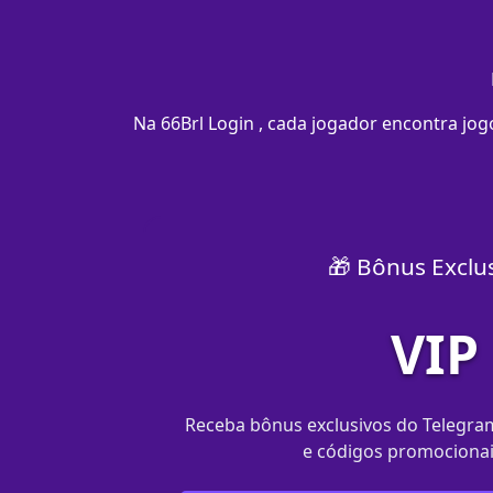
Na 66Brl Login , cada jogador encontra jo
🎁 Bônus Exclu
VIP
Receba bônus exclusivos do Telegra
e códigos promocionai