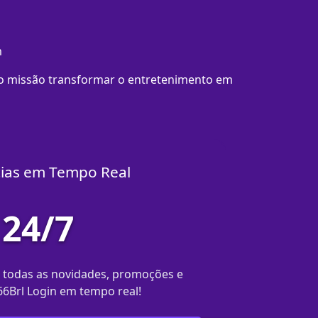
m
omo missão transformar o entretenimento em
cias em Tempo Real
24/7
e todas as novidades, promoções e
66Brl Login em tempo real!