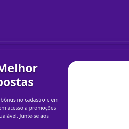
 Melhor
postas
r bônus no cadastro e em
 tem acesso a promoções
ualável. Junte-se aos