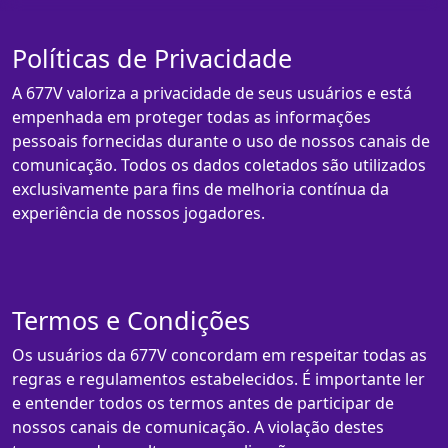
Políticas de Privacidade
A 677V valoriza a privacidade de seus usuários e está
empenhada em proteger todas as informações
pessoais fornecidas durante o uso de nossos canais de
comunicação. Todos os dados coletados são utilizados
exclusivamente para fins de melhoria contínua da
experiência de nossos jogadores.
Termos e Condições
Os usuários da 677V concordam em respeitar todas as
regras e regulamentos estabelecidos. É importante ler
e entender todos os termos antes de participar de
nossos canais de comunicação. A violação destes