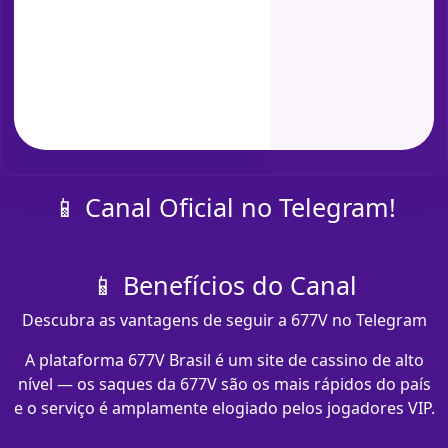
📱 Canal Oficial no Telegram!
📱 Benefícios do Canal
Descubra as vantagens de seguir a 677V no Telegram
A plataforma 677V Brasil é um site de cassino de alto
nível — os saques da 677V são os mais rápidos do país
e o serviço é amplamente elogiado pelos jogadores VIP.