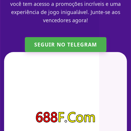
você tem acesso a promoções incríveis e uma
experiência de jogo inigualável. Junte-se aos
vencedores agora!
SEGUIR NO TELEGRAM