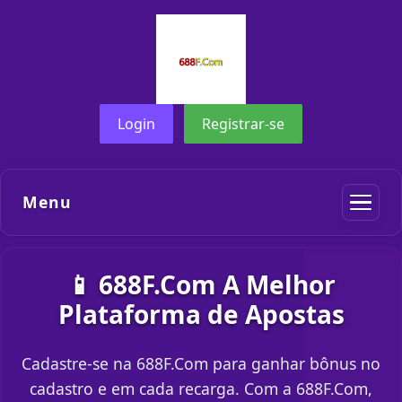
Login
Registrar-se
Menu
📱 688F.Com A Melhor
Plataforma de Apostas
Cadastre-se na 688F.Com para ganhar bônus no
cadastro e em cada recarga. Com a 688F.Com,