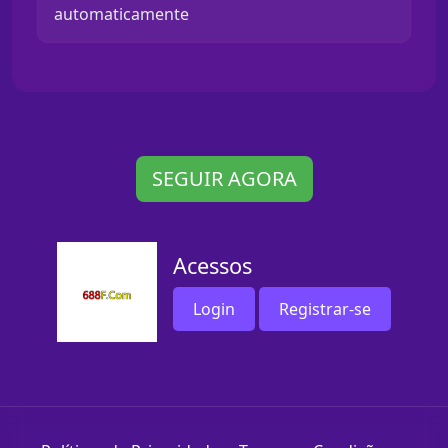
automaticamente
SEGUIR AGORA
Acessos
Login
Registrar-se