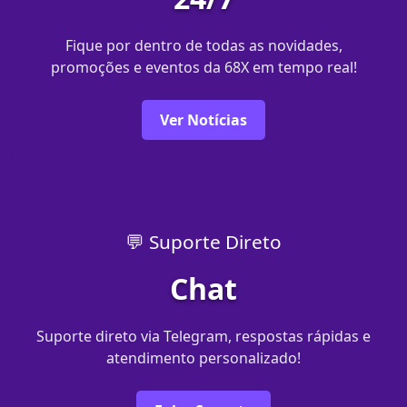
Fique por dentro de todas as novidades,
promoções e eventos da 68X em tempo real!
Ver Notícias
💬 Suporte Direto
Chat
Suporte direto via Telegram, respostas rápidas e
atendimento personalizado!