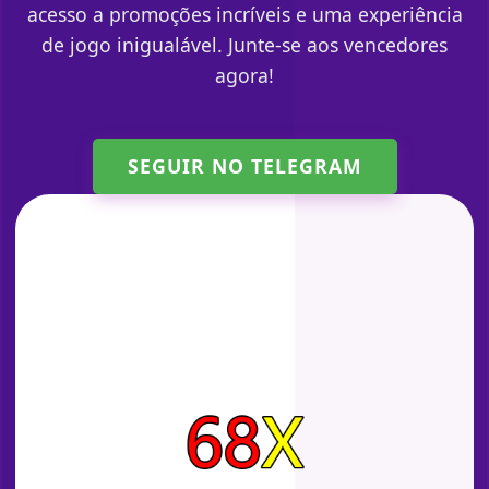
acesso a promoções incríveis e uma experiência
de jogo inigualável. Junte-se aos vencedores
agora!
SEGUIR NO TELEGRAM