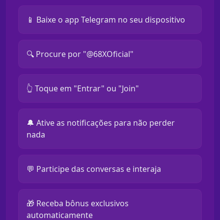
📱 Baixe o app Telegram no seu dispositivo
🔍 Procure por "@68XOficial"
👆 Toque em "Entrar" ou "Join"
🔔 Ative as notificações para não perder
nada
💬 Participe das conversas e interaja
🎁 Receba bônus exclusivos
automaticamente