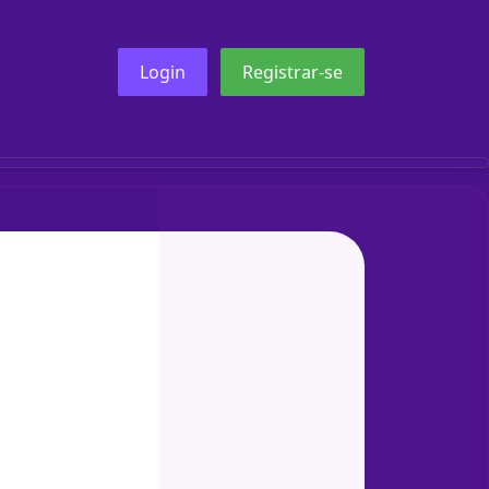
Login
Registrar-se