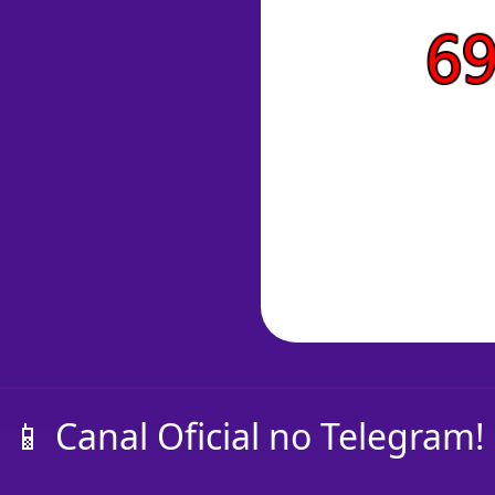
📱 Canal Oficial no Telegram!