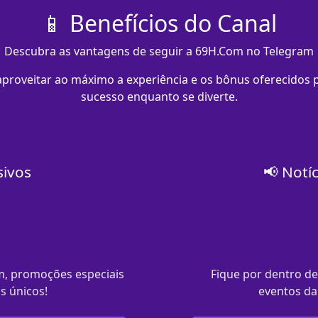
📱 Benefícios do Canal
Descubra as vantagens de seguir a 69H.Com no Telegram
aproveitar ao máximo a experiência e os bônus oferecidos
sucesso enquanto se diverte.
sivos
📢 Notí
m, promoções especiais
Fique por dentro d
s únicos!
eventos da