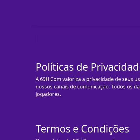
Políticas de Privacida
A 69H.Com valoriza a privacidade de seus 
nossos canais de comunicação. Todos os dad
jogadores.
Termos e Condições