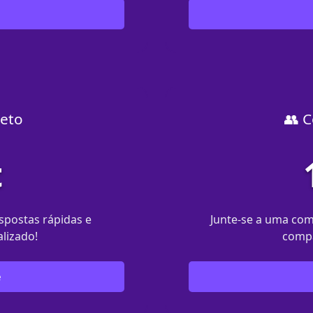
reto
👥 
t
espostas rápidas e
Junte-se a uma com
lizado!
compa
e