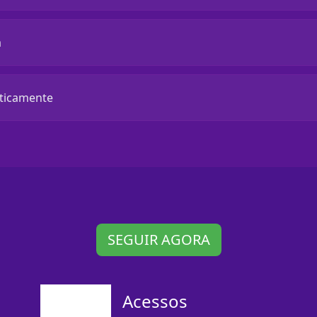
a
aticamente
SEGUIR AGORA
Acessos