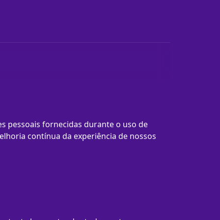
s pessoais fornecidas durante o uso de
elhoria contínua da experiência de nossos