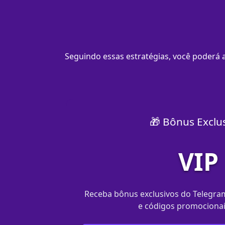
Seguindo essas estratégias, você poderá 
🎁 Bônus Exclu
VIP
Receba bônus exclusivos do Telegra
e códigos promocionai