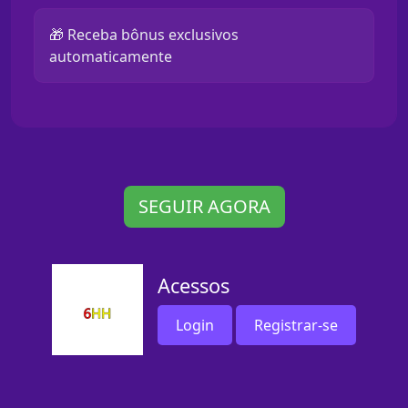
🎁 Receba bônus exclusivos
automaticamente
SEGUIR AGORA
Acessos
Login
Registrar-se