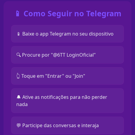
📱 Como Seguir no Telegram
📱 Baixe o app Telegram no seu dispositivo
🔍 Procure por "@6TT LoginOficial"
👆 Toque em "Entrar" ou "Join"
🔔 Ative as notificações para não perder
nada
💬 Participe das conversas e interaja