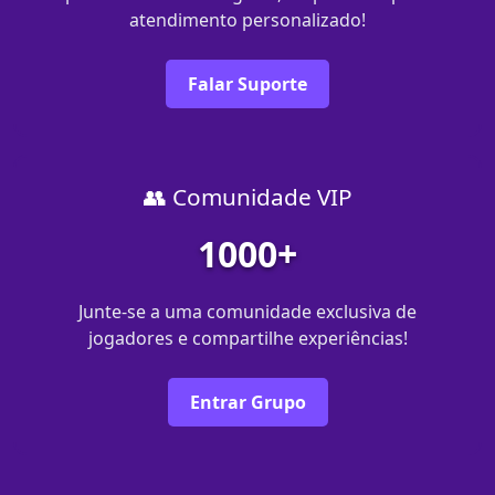
atendimento personalizado!
Falar Suporte
👥 Comunidade VIP
1000+
Junte-se a uma comunidade exclusiva de
jogadores e compartilhe experiências!
Entrar Grupo