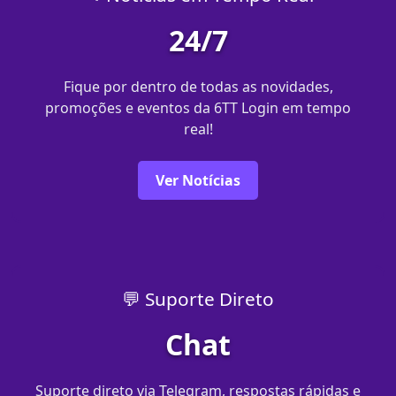
24/7
Fique por dentro de todas as novidades,
promoções e eventos da 6TT Login em tempo
real!
Ver Notícias
💬 Suporte Direto
Chat
Suporte direto via Telegram, respostas rápidas e