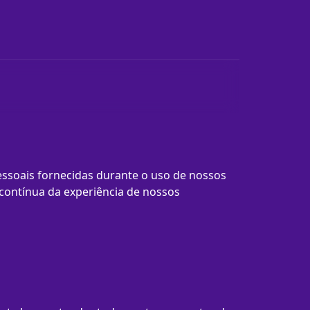
essoais fornecidas durante o uso de nossos
 contínua da experiência de nossos