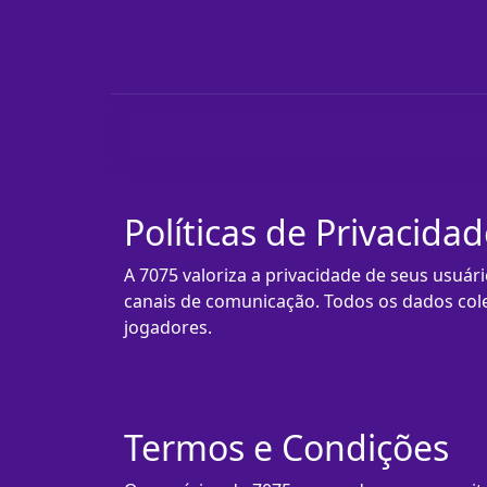
Políticas de Privacida
A 7075 valoriza a privacidade de seus usuá
canais de comunicação. Todos os dados cole
jogadores.
Termos e Condições