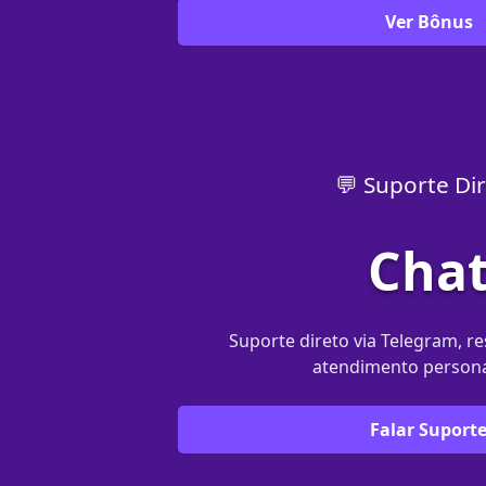
Ver Bônus
💬 Suporte Di
Cha
Suporte direto via Telegram, r
atendimento persona
Falar Suport