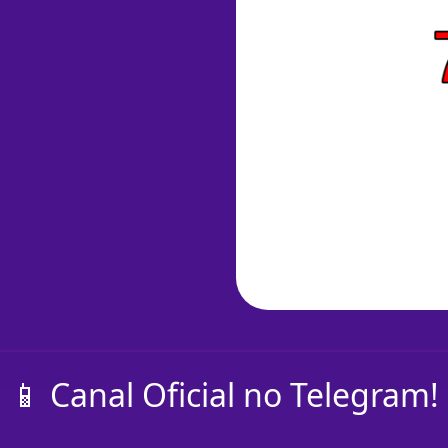
📱 Canal Oficial no Telegram!