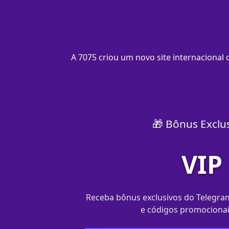
A 7075 criou um novo site internacional 
🎁 Bônus Exclu
VIP
Receba bônus exclusivos do Telegra
e códigos promocionai