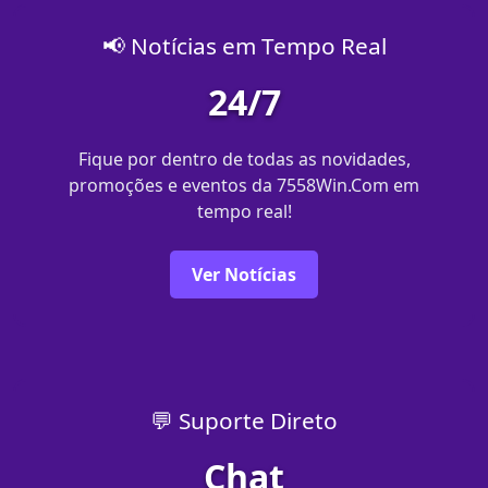
📢 Notícias em Tempo Real
24/7
Fique por dentro de todas as novidades,
promoções e eventos da 7558Win.Com em
tempo real!
Ver Notícias
💬 Suporte Direto
Chat