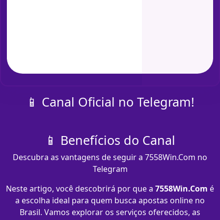
📱 Canal Oficial no Telegram!
📱 Benefícios do Canal
Descubra as vantagens de seguir a 7558Win.Com no
Telegram
Neste artigo, você descobrirá por que a
7558Win.Com
é
a escolha ideal para quem busca apostas online no
Brasil. Vamos explorar os serviços oferecidos, as