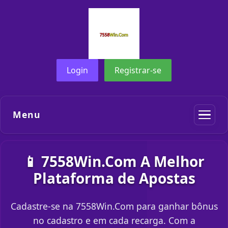
Login
Registrar-se
Menu
📱 7558Win.Com A Melhor
Plataforma de Apostas
Cadastre-se na 7558Win.Com para ganhar bônus
no cadastro e em cada recarga. Com a