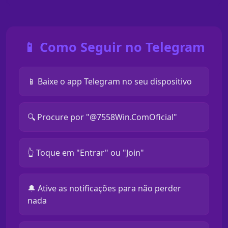
📱 Como Seguir no Telegram
📱 Baixe o app Telegram no seu dispositivo
🔍 Procure por "@7558Win.ComOficial"
👆 Toque em "Entrar" ou "Join"
🔔 Ative as notificações para não perder
nada