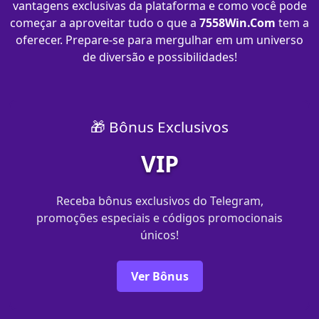
vantagens exclusivas da plataforma e como você pode
começar a aproveitar tudo o que a
7558Win.Com
tem a
oferecer. Prepare-se para mergulhar em um universo
de diversão e possibilidades!
🎁 Bônus Exclusivos
VIP
Receba bônus exclusivos do Telegram,
promoções especiais e códigos promocionais
únicos!
Ver Bônus