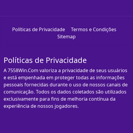
Políticas de Privacidade
Termos e Condições
Sitemap
Políticas de Privacidade
A 7558Win.Com valoriza a privacidade de seus usuários
e está empenhada em proteger todas as informações
pessoais fornecidas durante o uso de nossos canais de
comunicação. Todos os dados coletados são utilizados
exclusivamente para fins de melhoria contínua da
experiência de nossos jogadores.