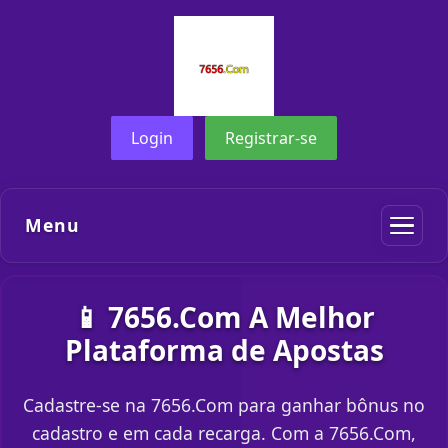
Login
Registrar-se
Menu
📱 7656.Com A Melhor
Plataforma de Apostas
Cadastre-se na 7656.Com para ganhar bônus no
cadastro e em cada recarga. Com a 7656.Com,