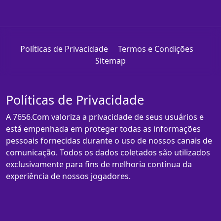
Políticas de Privacidade
Termos e Condições
Sitemap
Políticas de Privacidade
A 7656.Com valoriza a privacidade de seus usuários e
está empenhada em proteger todas as informações
pessoais fornecidas durante o uso de nossos canais de
comunicação. Todos os dados coletados são utilizados
exclusivamente para fins de melhoria contínua da
experiência de nossos jogadores.