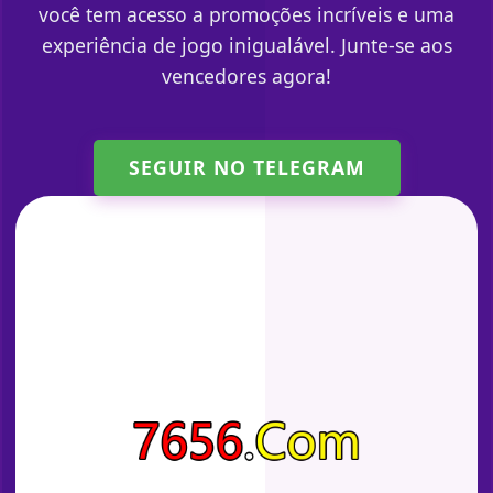
você tem acesso a promoções incríveis e uma
experiência de jogo inigualável. Junte-se aos
vencedores agora!
SEGUIR NO TELEGRAM