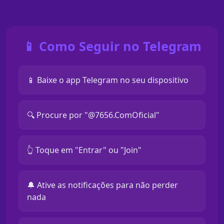
📱 Como Seguir no Telegram
📱 Baixe o app Telegram no seu dispositivo
🔍 Procure por "@7656.ComOficial"
👆 Toque em "Entrar" ou "Join"
🔔 Ative as notificações para não perder
nada