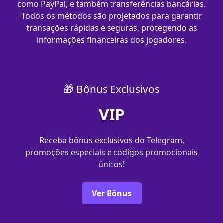
como PayPal, e também transferências bancárias.
Todos os métodos são projetados para garantir
transações rápidas e seguras, protegendo as
informações financeiras dos jogadores.
🎁 Bônus Exclusivos
VIP
Receba bônus exclusivos do Telegram,
promoções especiais e códigos promocionais
únicos!
Ver Bônus