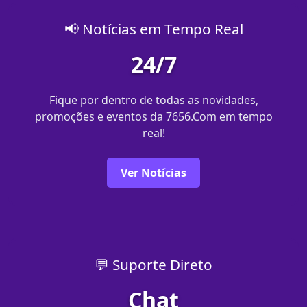
📢 Notícias em Tempo Real
24/7
Fique por dentro de todas as novidades,
promoções e eventos da 7656.Com em tempo
real!
Ver Notícias
💬 Suporte Direto
Chat