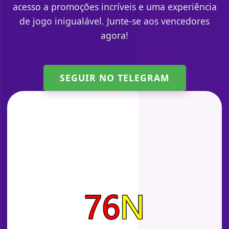
acesso a promoções incríveis e uma experiência
de jogo inigualável. Junte-se aos vencedores
agora!
SEGUIR NO TELEGRAM