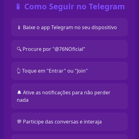
📱 Como Seguir no Telegram
📱 Baixe o app Telegram no seu dispositivo
🔍 Procure por "@76NOficial"
👆 Toque em "Entrar" ou "Join"
🔔 Ative as notificações para não perder
nada
💬 Participe das conversas e interaja