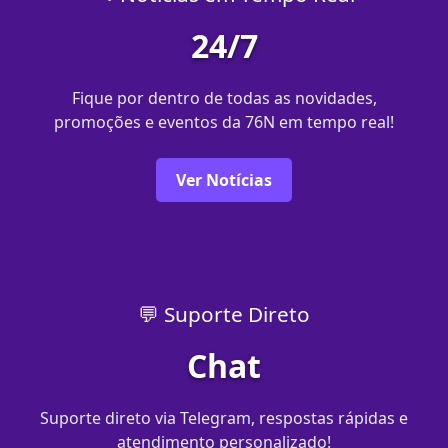
24/7
Fique por dentro de todas as novidades,
promoções e eventos da 76N em tempo real!
Ver Notícias
💬 Suporte Direto
Chat
Suporte direto via Telegram, respostas rápidas e
atendimento personalizado!