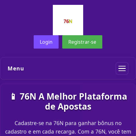
Login
Registrar-se
Menu
📱 76N A Melhor Plataforma
de Apostas
Cadastre-se na 76N para ganhar bônus no
cadastro e em cada recarga. Com a 76N, você tem