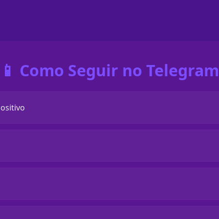
📱 Como Seguir no Telegram
ositivo