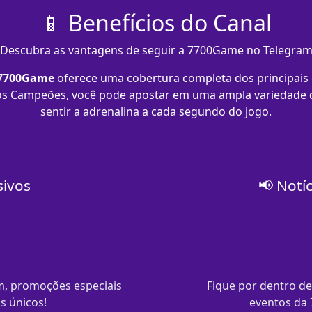
📱 Benefícios do Canal
Descubra as vantagens de seguir a 7700Game no Telegra
7700Game
oferece uma cobertura completa dos principais e
dos Campeões, você pode apostar em uma ampla variedade d
sentir a adrenalina a cada segundo do jogo.
sivos
📢 Notí
m, promoções especiais
Fique por dentro d
s únicos!
eventos da