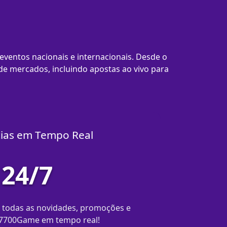
m
ventos nacionais e internacionais. Desde o
e mercados, incluindo apostas ao vivo para
cias em Tempo Real
24/7
e todas as novidades, promoções e
 7700Game em tempo real!