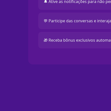
🔔 Ative as notificações para não p
💬 Participe das conversas e interaj
🎁 Receba bônus exclusivos autom