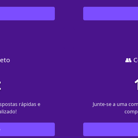
reto
👥 
t
espostas rápidas e
Junte-se a uma com
lizado!
compa
e