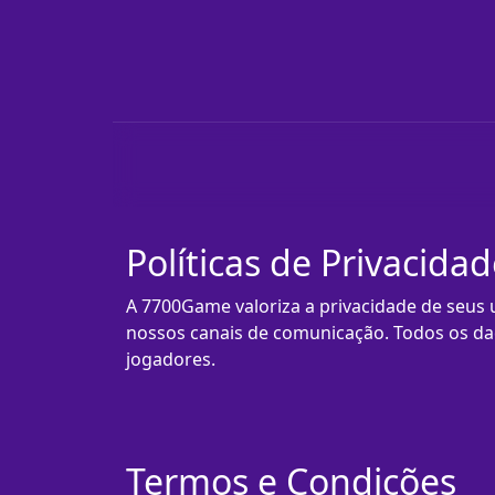
Políticas de Privacida
A 7700Game valoriza a privacidade de seus
nossos canais de comunicação. Todos os dad
jogadores.
Termos e Condições