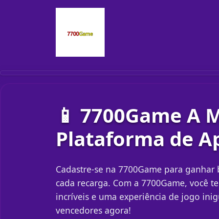
📱 7700Game A 
Plataforma de A
Cadastre-se na 7700Game para ganhar 
cada recarga. Com a 7700Game, você t
incríveis e uma experiência de jogo inig
vencedores agora!