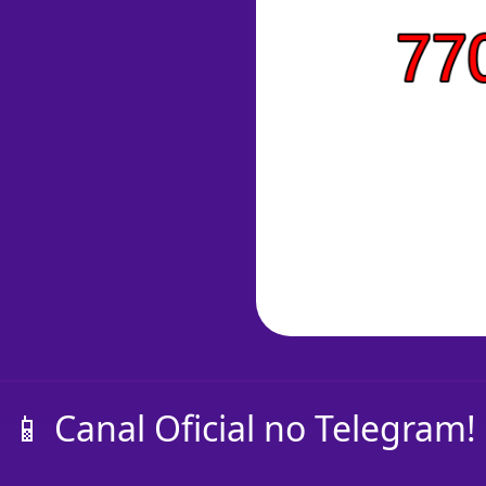
📱 Canal Oficial no Telegram!