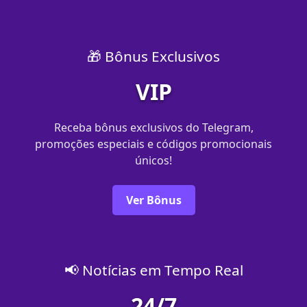
🎁 Bônus Exclusivos
VIP
Receba bônus exclusivos do Telegram,
promoções especiais e códigos promocionais
únicos!
Ver Bônus
📢 Notícias em Tempo Real
24/7