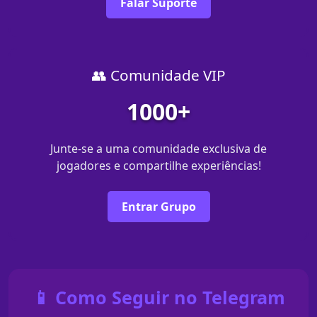
Falar Suporte
👥 Comunidade VIP
1000+
Junte-se a uma comunidade exclusiva de
jogadores e compartilhe experiências!
Entrar Grupo
📱 Como Seguir no Telegram