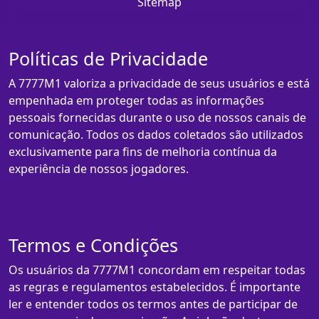
Sitemap
Políticas de Privacidade
A 7777M1 valoriza a privacidade de seus usuários e está
empenhada em proteger todas as informações
pessoais fornecidas durante o uso de nossos canais de
comunicação. Todos os dados coletados são utilizados
exclusivamente para fins de melhoria contínua da
experiência de nossos jogadores.
Termos e Condições
Os usuários da 7777M1 concordam em respeitar todas
as regras e regulamentos estabelecidos. É importante
ler e entender todos os termos antes de participar de