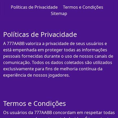
Políticas de Privacidade
Termos e Condições
Sitemap
Políticas de Privacidade
A 777AABB valoriza a privacidade de seus usuários e
está empenhada em proteger todas as informações
pessoais fornecidas durante o uso de nossos canais de
comunicação. Todos os dados coletados são utilizados
exclusivamente para fins de melhoria contínua da
experiência de nossos jogadores.
Termos e Condições
Os usuários da 777AABB concordam em respeitar todas