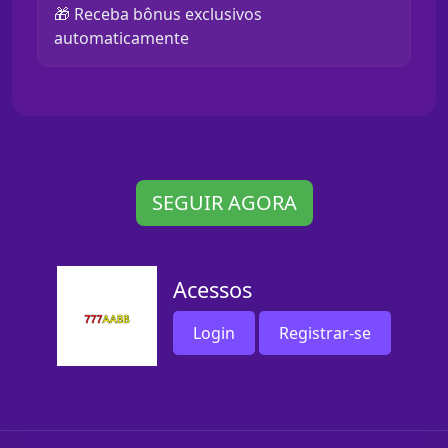
🎁 Receba bônus exclusivos
automaticamente
SEGUIR AGORA
Acessos
Login
Registrar-se