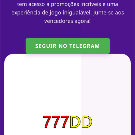
tem acesso a promoções incríveis e uma
experiência de jogo inigualável. Junte-se aos
vencedores agora!
SEGUIR NO TELEGRAM