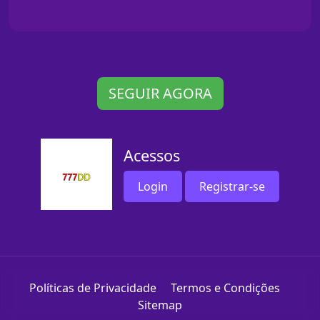
SEGUIR AGORA
Acessos
Login
Registrar-se
Políticas de Privacidade
Termos e Condições
Sitemap