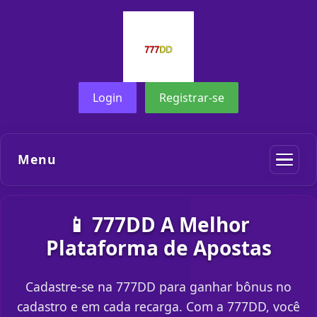
Login
Registrar-se
Menu
📱 777DD A Melhor
Plataforma de Apostas
Cadastre-se na 777DD para ganhar bônus no
cadastro e em cada recarga. Com a 777DD, você