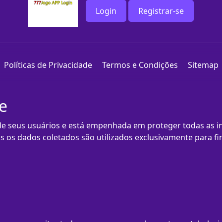
Login
Registrar-se
Políticas de Privacidade
Termos e Condições
Sitemap
de
 de seus usuários e está empenhada em proteger todas as 
 os dados coletados são utilizados exclusivamente para fi