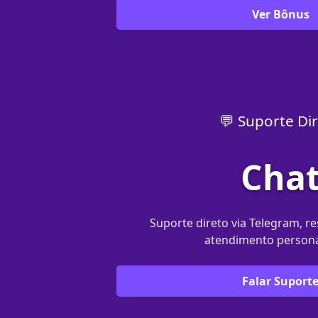
Ver Bônus
💬 Suporte Di
Cha
Suporte direto via Telegram, r
atendimento persona
Falar Suport