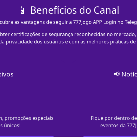
📱 Benefícios do Canal
cubra as vantagens de seguir a 777Jogo APP Login no Tele
bter certificações de segurança reconhecidas no mercado
a privacidade dos usuários e com as melhores práticas de
sivos
📢 Notí
m, promoções especiais
Fique por dentro d
s únicos!
eventos da 777