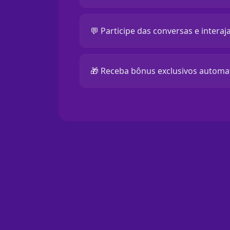
💬 Participe das conversas e interaj
🎁 Receba bônus exclusivos autom