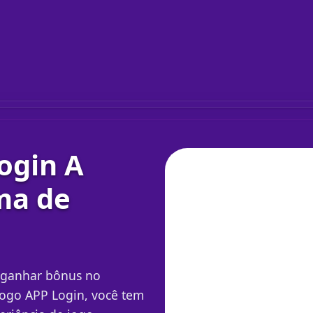
ogin A
ma de
 ganhar bônus no
Jogo APP Login, você tem