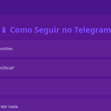
📱 Como Seguir no Telegram
ositivo
Oficial"
erder nada