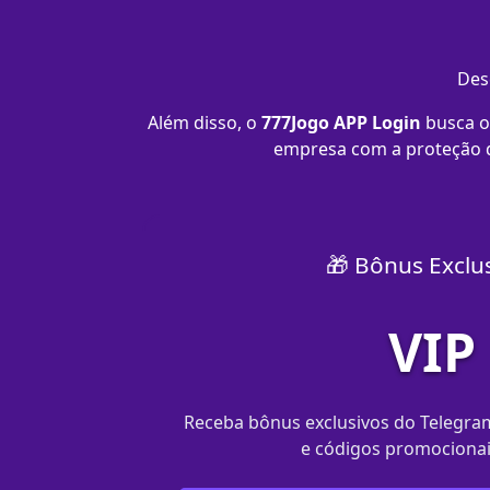
Des
Além disso, o
777Jogo APP Login
busca o
empresa com a proteção d
🎁 Bônus Exclu
VIP
Receba bônus exclusivos do Telegra
e códigos promocionai