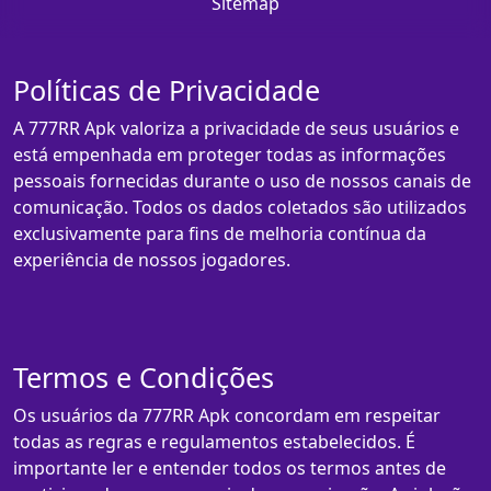
Sitemap
Políticas de Privacidade
A 777RR Apk valoriza a privacidade de seus usuários e
está empenhada em proteger todas as informações
pessoais fornecidas durante o uso de nossos canais de
comunicação. Todos os dados coletados são utilizados
exclusivamente para fins de melhoria contínua da
experiência de nossos jogadores.
Termos e Condições
Os usuários da 777RR Apk concordam em respeitar
todas as regras e regulamentos estabelecidos. É
importante ler e entender todos os termos antes de