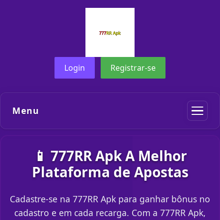
Login
Registrar-se
Menu
📱 777RR Apk A Melhor
Plataforma de Apostas
Cadastre-se na 777RR Apk para ganhar bônus no
cadastro e em cada recarga. Com a 777RR Apk,