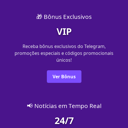
🎁 Bônus Exclusivos
VIP
Receba bônus exclusivos do Telegram,
promoções especiais e códigos promocionais
únicos!
Ver Bônus
📢 Notícias em Tempo Real
24/7