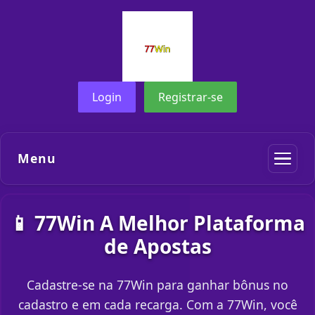
Login
Registrar-se
Menu
📱 77Win A Melhor Plataforma
de Apostas
Cadastre-se na 77Win para ganhar bônus no
cadastro e em cada recarga. Com a 77Win, você