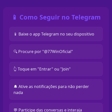
📱 Como Seguir no Telegram
📱 Baixe o app Telegram no seu dispositivo
🔍 Procure por "@77WinOficial"
👆 Toque em "Entrar" ou "Join"
🔔 Ative as notificações para não perder
nada
💬 Participe das conversas e interaja