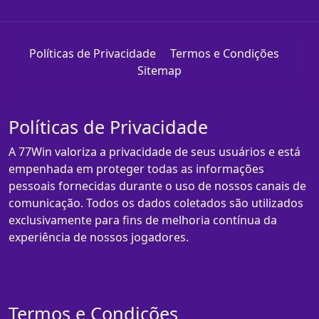
Políticas de Privacidade
Termos e Condições
Sitemap
Políticas de Privacidade
A 77Win valoriza a privacidade de seus usuários e está
empenhada em proteger todas as informações
pessoais fornecidas durante o uso de nossos canais de
comunicação. Todos os dados coletados são utilizados
exclusivamente para fins de melhoria contínua da
experiência de nossos jogadores.
Termos e Condições