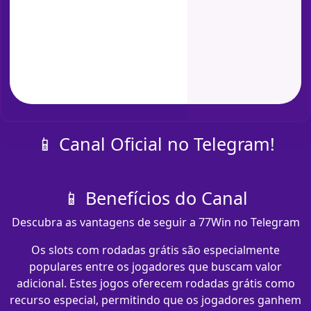
📱 Canal Oficial no Telegram!
📱 Benefícios do Canal
Descubra as vantagens de seguir a 77Win no Telegram
Os slots com rodadas grátis são especialmente
populares entre os jogadores que buscam valor
adicional. Estes jogos oferecem rodadas grátis como
recurso especial, permitindo que os jogadores ganhem