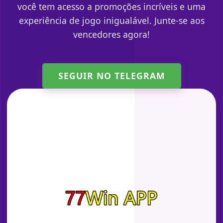
você tem acesso a promoções incríveis e uma
experiência de jogo inigualável. Junte-se aos
vencedores agora!
SEGUIR NO TELEGRAM