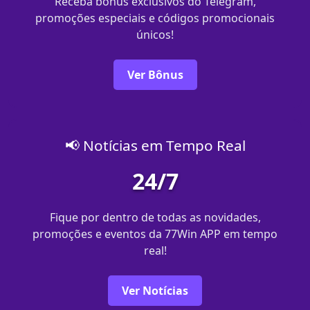
Receba bônus exclusivos do Telegram,
promoções especiais e códigos promocionais
únicos!
Ver Bônus
📢 Notícias em Tempo Real
24/7
Fique por dentro de todas as novidades,
promoções e eventos da 77Win APP em tempo
real!
Ver Notícias