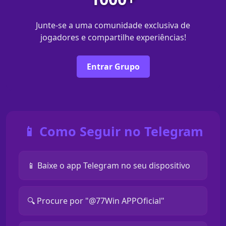
Junte-se a uma comunidade exclusiva de
jogadores e compartilhe experiências!
Entrar Grupo
📱 Como Seguir no Telegram
📱 Baixe o app Telegram no seu dispositivo
🔍 Procure por "@77Win APPOficial"