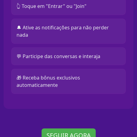
👆 Toque em "Entrar" ou "Join"
🔔 Ative as notificações para não perder
nada
💬 Participe das conversas e interaja
🎁 Receba bônus exclusivos
automaticamente
SEGUIR AGORA